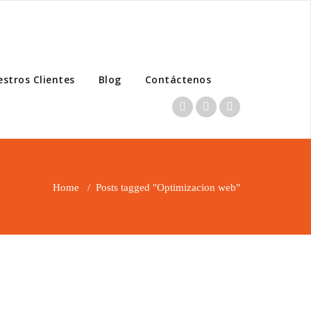
stros Clientes
Blog
Contáctenos
Home
/
Posts tagged "Optimizacion web"