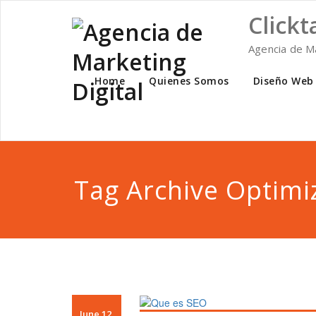
Skip
Clickt
to
content
Agencia de Ma
Home
Quienes Somos
Diseño Web
Tag Archive Optimi
June 12,